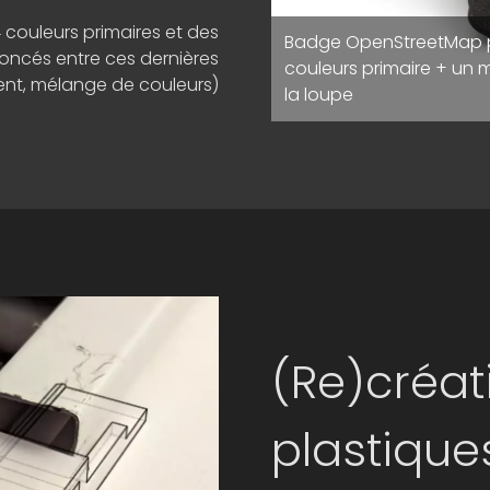
 couleurs primaires et des
Badge OpenStreetMap pou
oncés entre ces dernières
me dans le corps plastique du
couleurs primaire + un 
ent, mélange de couleurs)
la loupe
(Re)créat
plastique