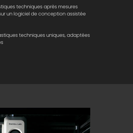
stiques techniques après mesures
sur un logiciel de conception assistée
Support sur mesure po
astiques techniques uniques, adaptées
PETG
es
-vapeur imprimé en TPU