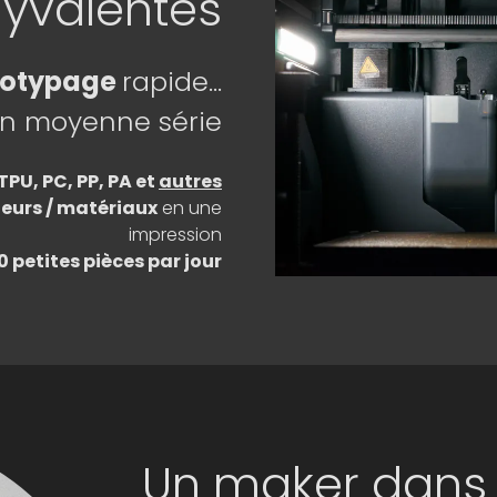
lyvalentes
totypage
rapide...
n moyenne série
TPU, PC, PP, PA et
autres
leurs / matériaux
en une
impression
0 petites pièces par jour
Un maker dans