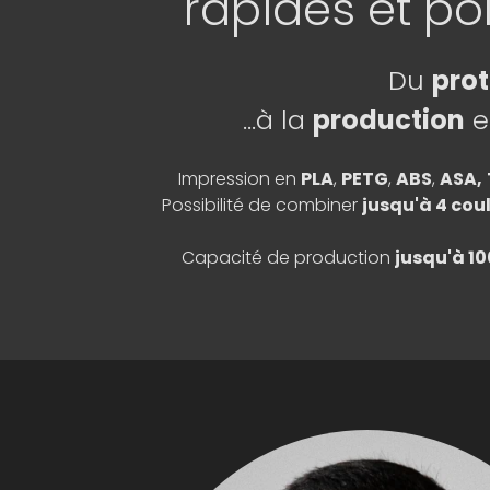
rapides et po
Du
pro
...à la
production
e
Impression en
PLA
,
PETG
,
ABS
,
ASA,
Possibilité de combiner
jusqu'à 4 cou
Capacité de production
jusqu'à 10