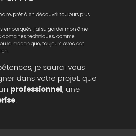
naire, prêt à en découvrir toujours plus
es embarqués, j'ai su garder mon âme
res domaines techniques, comme
e ou la mécanique, toujours avec cet
ien.
étences, je saurai vous
er dans votre projet, que
 un
professionnel
, une
prise
.