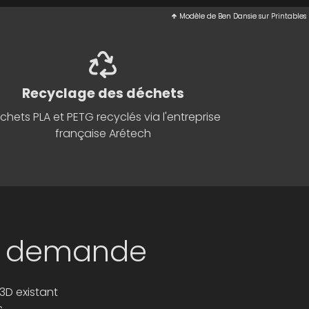
Modèle
Modèle
de
de
Ben Dansie
Ben Dansie
sur
sur
Printables
Printables
Recyclage des déchets
chets PLA et PETG recyclés via l'entreprise
française
Arétech
la demande
3D existant
s