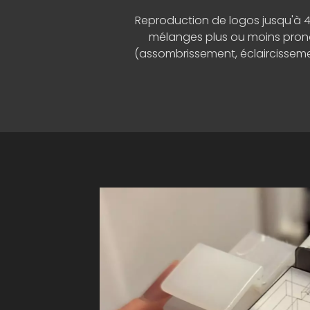
Reproduction de logos jusqu'à 4
mélanges plus ou moins pron
Intégration des aimants néody
(assombrissement, éclaircissem
magnet