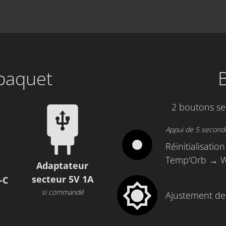
paquet
2 boutons se
Appui de 5 second
Réinitialisati
Temp'Orb → Wi
Adaptateur
secteur 5V 1A
-C
si commandé
Ajustement de 