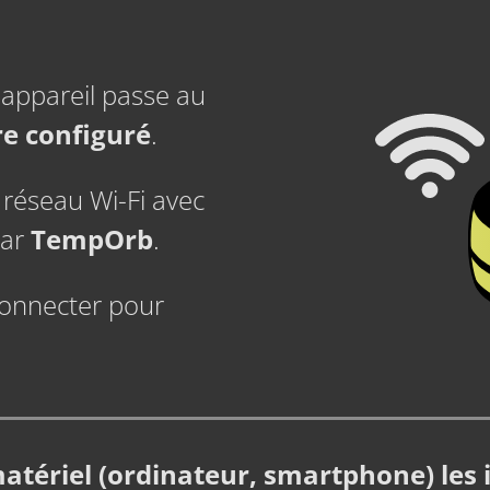
'appareil passe au
tre configuré
.
 réseau Wi-Fi avec
par
TempOrb
.
 connecter pour
.
matériel (ordinateur, smartphone) les 