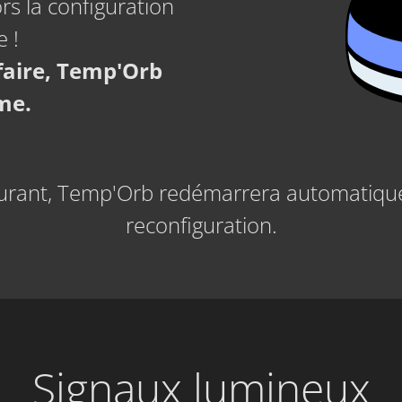
rs la configuration
e !
 faire, Temp'Orb
me.
urant, Temp'Orb redémarrera automatiqu
reconfiguration.
Signaux lumineux